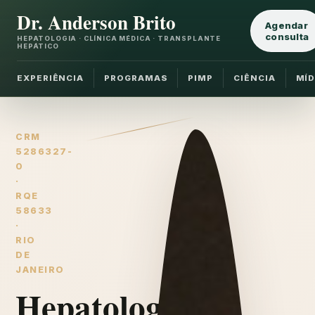
Dr. Anderson Brito
Agendar
consulta
HEPATOLOGIA · CLÍNICA MÉDICA · TRANSPLANTE
HEPÁTICO
EXPERIÊNCIA
PROGRAMAS
PIMP
CIÊNCIA
MÍD
CRM
5286327-
0
·
RQE
58633
·
RIO
DE
JANEIRO
Hepatologia