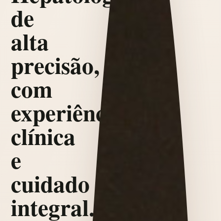
de
alta
precisão,
com
experiência
clínica
e
cuidado
integral.