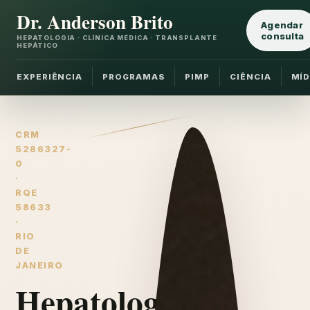
Dr. Anderson Brito
Agendar
consulta
HEPATOLOGIA · CLÍNICA MÉDICA · TRANSPLANTE
HEPÁTICO
EXPERIÊNCIA
PROGRAMAS
PIMP
CIÊNCIA
MÍD
CRM
5286327-
0
·
RQE
58633
·
RIO
DE
JANEIRO
Hepatologia