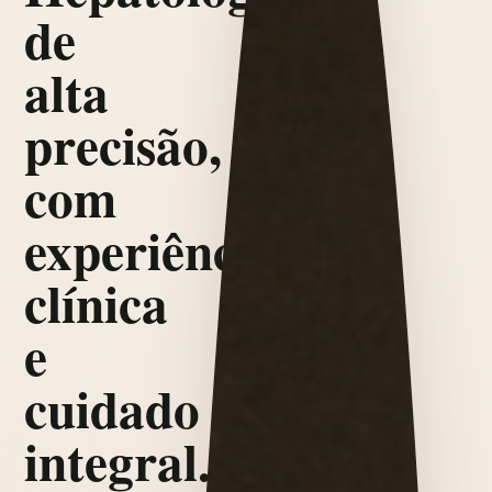
de
alta
precisão,
com
experiência
clínica
e
cuidado
integral.