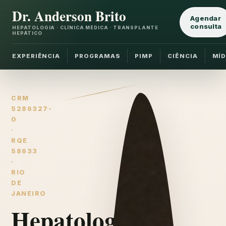
Dr. Anderson Brito
Agendar
consulta
HEPATOLOGIA · CLÍNICA MÉDICA · TRANSPLANTE
HEPÁTICO
EXPERIÊNCIA
PROGRAMAS
PIMP
CIÊNCIA
MÍD
CRM
5286327-
0
·
RQE
58633
·
RIO
DE
JANEIRO
Hepatologia