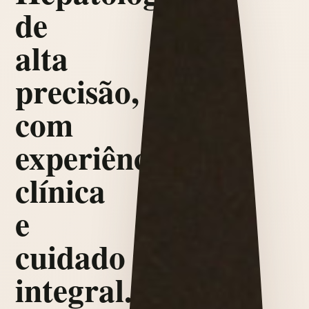
de
alta
precisão,
com
experiência
clínica
e
cuidado
integral.