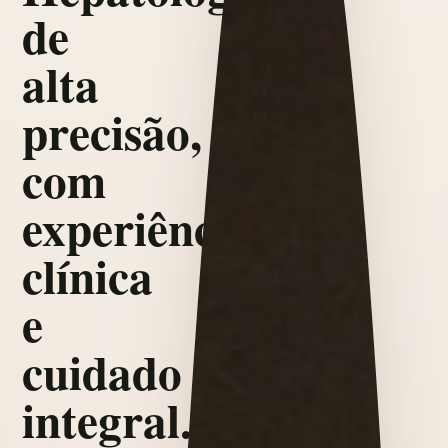
de
alta
precisão,
com
experiência
clínica
e
cuidado
integral.