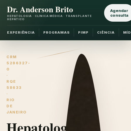
Dr. Anderson Brito
Agendar
consulta
HEPATOLOGIA · CLÍNICA MÉDICA · TRANSPLANTE
HEPÁTICO
EXPERIÊNCIA
PROGRAMAS
PIMP
CIÊNCIA
MÍD
CRM
5286327-
0
·
RQE
58633
·
RIO
DE
JANEIRO
Hepatologia