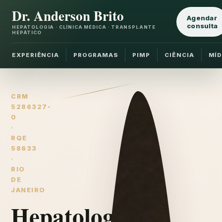
Dr. Anderson Brito
Agendar
consulta
HEPATOLOGIA · CLÍNICA MÉDICA · TRANSPLANTE
HEPÁTICO
EXPERIÊNCIA
PROGRAMAS
PIMP
CIÊNCIA
MÍD
CRM
5286327-
0
·
RQE
58633
·
RIO
DE
JANEIRO
Hepatologia