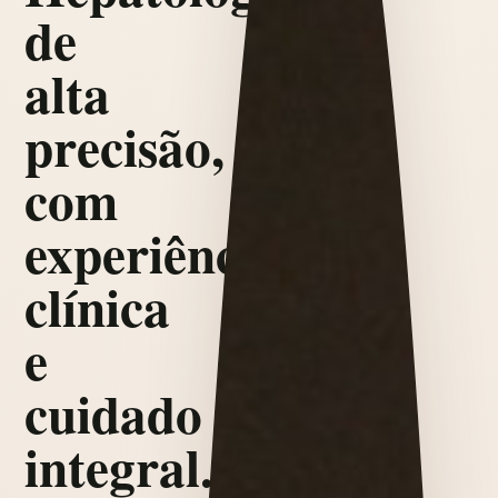
de
alta
precisão,
com
experiência
clínica
e
cuidado
integral.