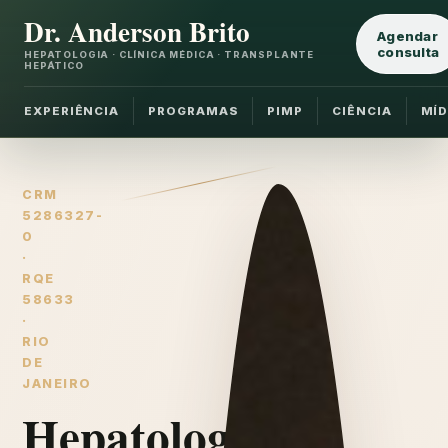
Dr. Anderson Brito
Agendar
consulta
HEPATOLOGIA · CLÍNICA MÉDICA · TRANSPLANTE
HEPÁTICO
EXPERIÊNCIA
PROGRAMAS
PIMP
CIÊNCIA
MÍD
CRM
5286327-
0
·
RQE
58633
·
RIO
DE
JANEIRO
Hepatologia