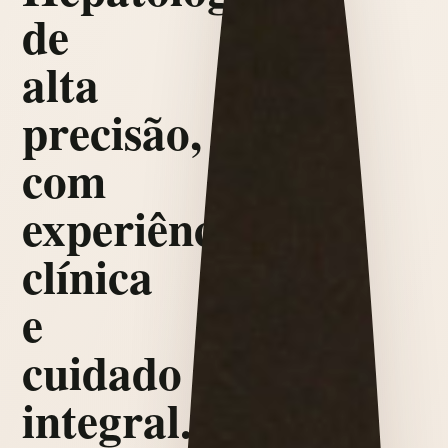
de
alta
precisão,
com
experiência
clínica
e
cuidado
integral.