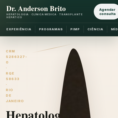
Dr. Anderson Brito
Agendar
consulta
HEPATOLOGIA · CLÍNICA MÉDICA · TRANSPLANTE
HEPÁTICO
EXPERIÊNCIA
PROGRAMAS
PIMP
CIÊNCIA
MÍD
CRM
5286327-
0
·
RQE
58633
·
RIO
DE
JANEIRO
Hepatologia