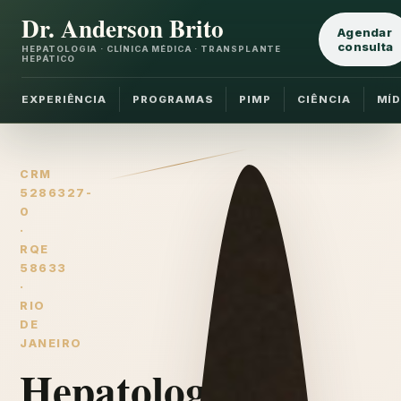
Dr. Anderson Brito
Agendar
consulta
HEPATOLOGIA · CLÍNICA MÉDICA · TRANSPLANTE
HEPÁTICO
EXPERIÊNCIA
PROGRAMAS
PIMP
CIÊNCIA
MÍD
CRM
5286327-
0
·
RQE
58633
·
RIO
DE
JANEIRO
Hepatologia