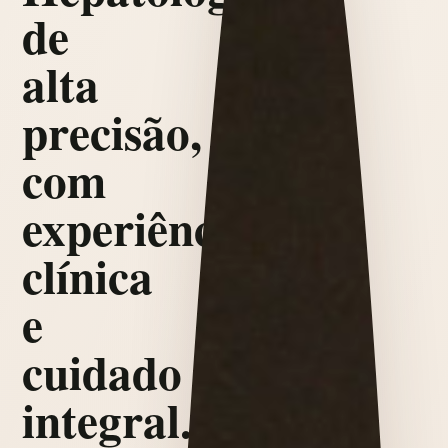
de
alta
precisão,
com
experiência
clínica
e
cuidado
integral.