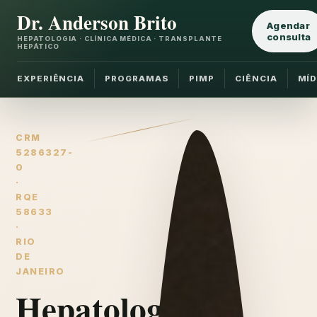
Dr. Anderson Brito
Agendar
consulta
HEPATOLOGIA · CLÍNICA MÉDICA · TRANSPLANTE
HEPÁTICO
EXPERIÊNCIA
PROGRAMAS
PIMP
CIÊNCIA
MÍD
CRM
5286327-
0
·
RQE
58633
·
RIO
DE
JANEIRO
Hepatologia