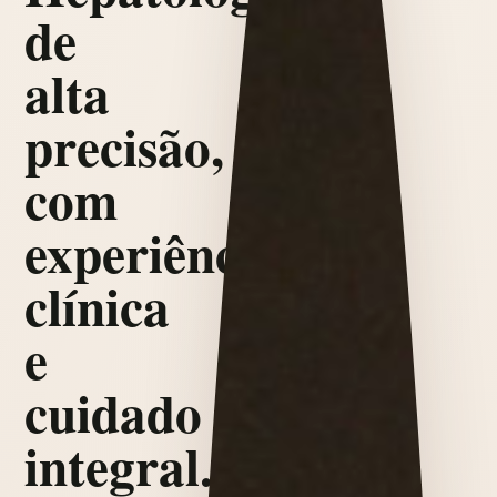
de
alta
precisão,
com
experiência
clínica
e
cuidado
integral.