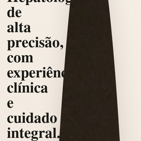
de
alta
precisão,
com
experiência
clínica
e
cuidado
integral.