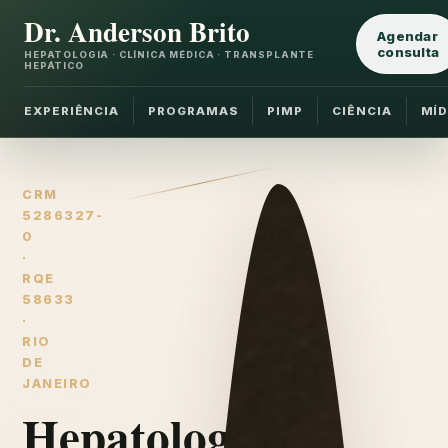
Dr. Anderson Brito
Agendar
consulta
HEPATOLOGIA · CLÍNICA MÉDICA · TRANSPLANTE
HEPÁTICO
EXPERIÊNCIA
PROGRAMAS
PIMP
CIÊNCIA
MÍD
CRM
5286327-
0
·
RQE
58633
·
RIO
DE
JANEIRO
Hepatologia