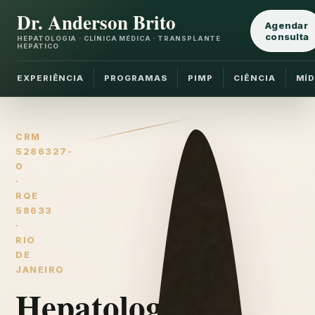
Dr. Anderson Brito
Agendar
consulta
HEPATOLOGIA · CLÍNICA MÉDICA · TRANSPLANTE
HEPÁTICO
EXPERIÊNCIA
PROGRAMAS
PIMP
CIÊNCIA
MÍD
CRM
5286327-
0
·
RQE
58633
·
RIO
DE
JANEIRO
Hepatologia