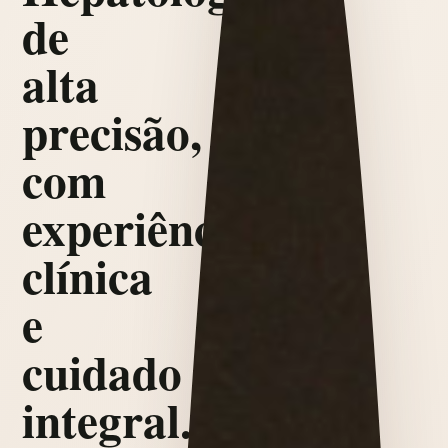
de
alta
precisão,
com
experiência
clínica
e
cuidado
integral.