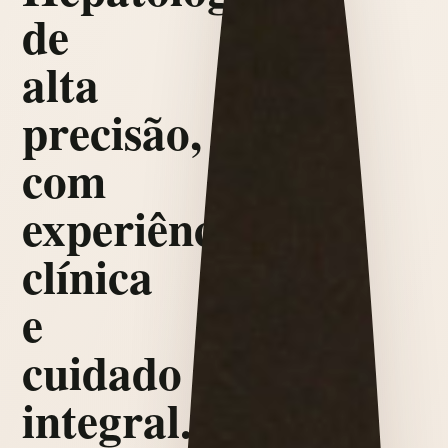
de
alta
precisão,
com
experiência
clínica
e
cuidado
integral.