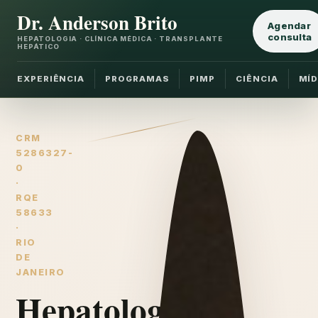
Dr. Anderson Brito
Agendar
consulta
HEPATOLOGIA · CLÍNICA MÉDICA · TRANSPLANTE
HEPÁTICO
EXPERIÊNCIA
PROGRAMAS
PIMP
CIÊNCIA
MÍD
CRM
5286327-
0
·
RQE
58633
·
RIO
DE
JANEIRO
Hepatologia