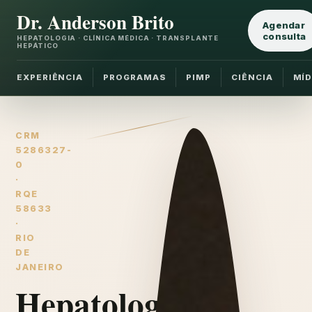
Dr. Anderson Brito
Agendar
consulta
HEPATOLOGIA · CLÍNICA MÉDICA · TRANSPLANTE
HEPÁTICO
EXPERIÊNCIA
PROGRAMAS
PIMP
CIÊNCIA
MÍD
CRM
5286327-
0
·
RQE
58633
·
RIO
DE
JANEIRO
Hepatologia