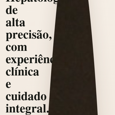
de
alta
precisão,
com
experiência
clínica
e
cuidado
integral.