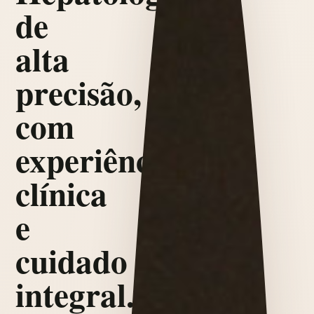
de
alta
precisão,
com
experiência
clínica
e
cuidado
integral.