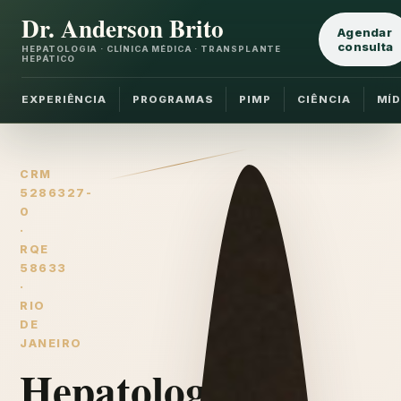
Dr. Anderson Brito
Agendar
consulta
HEPATOLOGIA · CLÍNICA MÉDICA · TRANSPLANTE
HEPÁTICO
EXPERIÊNCIA
PROGRAMAS
PIMP
CIÊNCIA
MÍD
CRM
5286327-
0
·
RQE
58633
·
RIO
DE
JANEIRO
Hepatologia