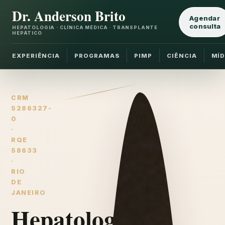
Dr. Anderson Brito
Agendar
consulta
HEPATOLOGIA · CLÍNICA MÉDICA · TRANSPLANTE
HEPÁTICO
EXPERIÊNCIA
PROGRAMAS
PIMP
CIÊNCIA
MÍD
CRM
5286327-
0
·
RQE
58633
·
RIO
DE
JANEIRO
Hepatologia