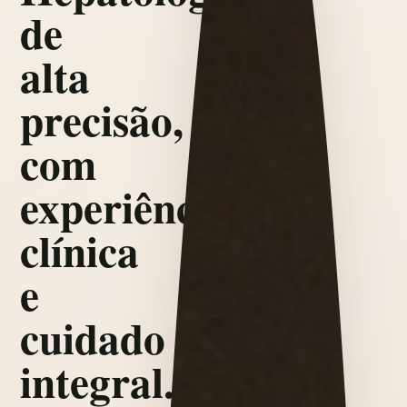
de
alta
precisão,
com
experiência
clínica
e
cuidado
integral.