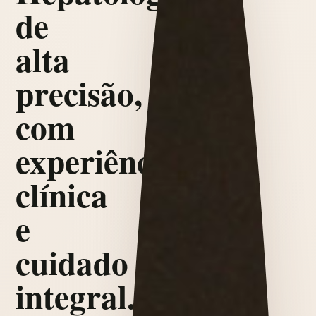
de
alta
precisão,
com
experiência
clínica
e
cuidado
integral.