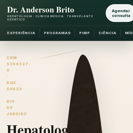
Dr. Anderson Brito
Agendar
consulta
HEPATOLOGIA · CLÍNICA MÉDICA · TRANSPLANTE
HEPÁTICO
EXPERIÊNCIA
PROGRAMAS
PIMP
CIÊNCIA
MÍD
CRM
5286327-
0
·
RQE
58633
·
RIO
DE
JANEIRO
Hepatologia