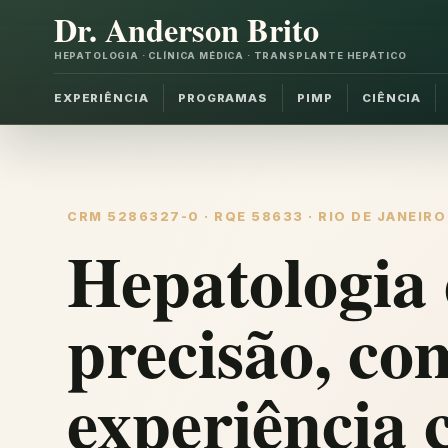
Dr. Anderson Brito
HEPATOLOGIA · CLÍNICA MÉDICA · TRANSPLANTE HEPÁTICO
EXPERIÊNCIA
PROGRAMAS
PIMP
CIÊNCIA
CRM 5286327-0 · RQE 58633 · RIO DE JANEIRO
Hepatologia 
precisão, co
experiência c