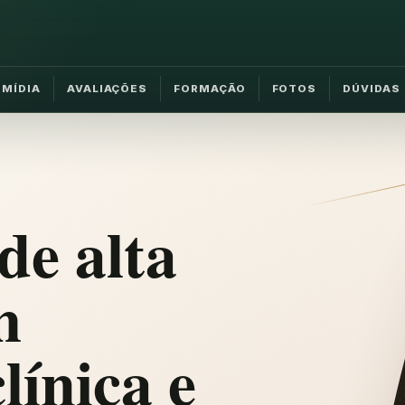
MÍDIA
AVALIAÇÕES
FORMAÇÃO
FOTOS
DÚVIDAS
de alta
m
línica e