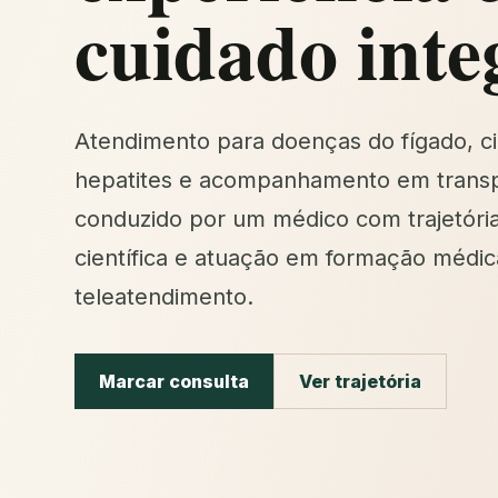
cuidado inte
Atendimento para doenças do fígado, ci
hepatites e acompanhamento em transp
conduzido por um médico com trajetóri
científica e atuação em formação médic
teleatendimento.
Marcar consulta
Ver trajetória