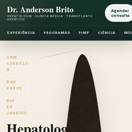
Dr. Anderson Brito
Agendar
consulta
HEPATOLOGIA · CLÍNICA MÉDICA · TRANSPLANTE
HEPÁTICO
EXPERIÊNCIA
PROGRAMAS
PIMP
CIÊNCIA
MÍD
CRM
5286327-
0
·
RQE
58633
·
RIO
DE
JANEIRO
Hepatologia