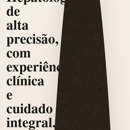
de
alta
precisão,
com
experiência
clínica
e
cuidado
integral.