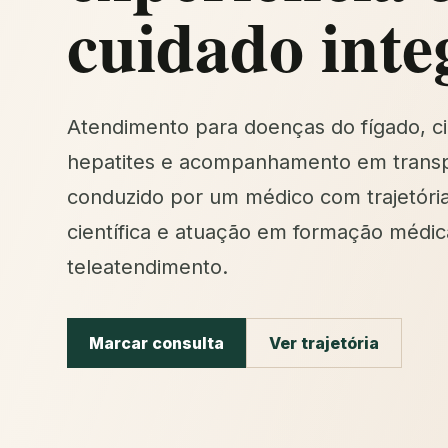
cuidado inte
Atendimento para doenças do fígado, ci
hepatites e acompanhamento em transp
conduzido por um médico com trajetóri
científica e atuação em formação médic
teleatendimento.
Marcar consulta
Ver trajetória