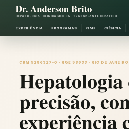
Dr. Anderson Brito
HEPATOLOGIA · CLÍNICA MÉDICA · TRANSPLANTE HEPÁTICO
EXPERIÊNCIA
PROGRAMAS
PIMP
CIÊNCIA
CRM 5286327-0 · RQE 58633 · RIO DE JANEIRO
Hepatologia 
precisão, co
experiência c