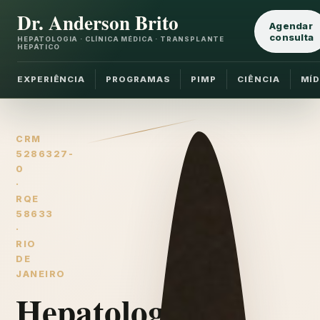
Dr. Anderson Brito
Agendar
consulta
HEPATOLOGIA · CLÍNICA MÉDICA · TRANSPLANTE
HEPÁTICO
EXPERIÊNCIA
PROGRAMAS
PIMP
CIÊNCIA
MÍD
CRM
5286327-
0
·
RQE
58633
·
RIO
DE
JANEIRO
Hepatologia