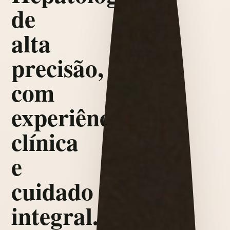
de
alta
precisão,
com
experiência
clínica
e
cuidado
integral.