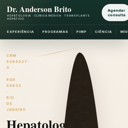
Dr. Anderson Brito
Agendar
consulta
HEPATOLOGIA · CLÍNICA MÉDICA · TRANSPLANTE
HEPÁTICO
EXPERIÊNCIA
PROGRAMAS
PIMP
CIÊNCIA
MÍD
CRM
5286327-
0
·
RQE
58633
·
RIO
DE
JANEIRO
Hepatologia