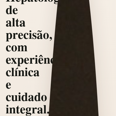
de
alta
precisão,
com
experiência
clínica
e
cuidado
integral.