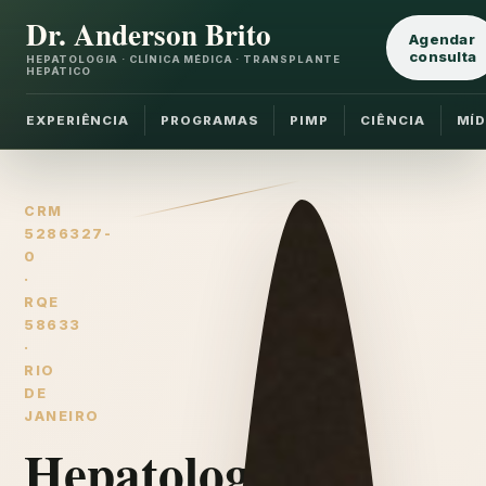
Dr. Anderson Brito
Agendar
consulta
HEPATOLOGIA · CLÍNICA MÉDICA · TRANSPLANTE
HEPÁTICO
EXPERIÊNCIA
PROGRAMAS
PIMP
CIÊNCIA
MÍD
CRM
5286327-
0
·
RQE
58633
·
RIO
DE
JANEIRO
Hepatologia