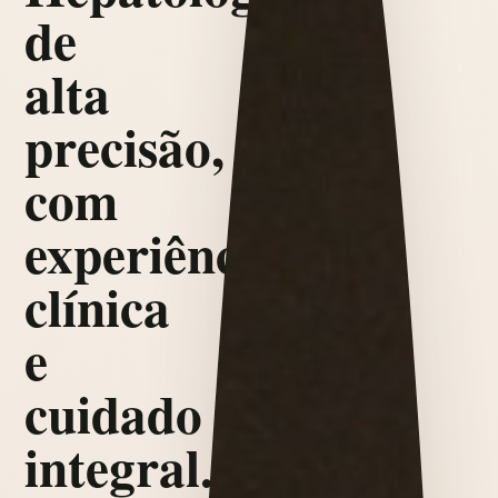
de
alta
precisão,
com
experiência
clínica
e
cuidado
integral.