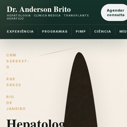
Dr. Anderson Brito
Agendar
consulta
HEPATOLOGIA · CLÍNICA MÉDICA · TRANSPLANTE
HEPÁTICO
EXPERIÊNCIA
PROGRAMAS
PIMP
CIÊNCIA
MÍD
CRM
5286327-
0
·
RQE
58633
·
RIO
DE
JANEIRO
Hepatologia