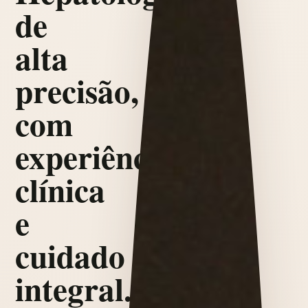
de
alta
precisão,
com
experiência
clínica
e
cuidado
integral.