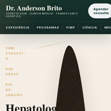
Dr. Anderson Brito
Agendar
consulta
HEPATOLOGIA · CLÍNICA MÉDICA · TRANSPLANTE
HEPÁTICO
EXPERIÊNCIA
PROGRAMAS
PIMP
CIÊNCIA
MÍD
CRM
5286327-
0
·
RQE
58633
·
RIO
DE
JANEIRO
Hepatologia