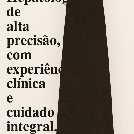
de
alta
precisão,
com
experiência
clínica
e
cuidado
integral.