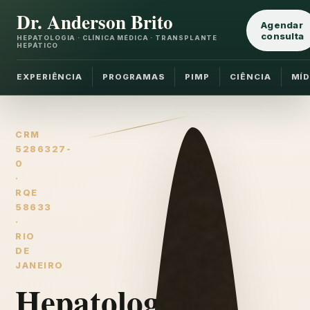
Dr. Anderson Brito
Agendar
consulta
HEPATOLOGIA · CLÍNICA MÉDICA · TRANSPLANTE
HEPÁTICO
EXPERIÊNCIA
PROGRAMAS
PIMP
CIÊNCIA
MÍD
CRM
5286327-
0
·
RQE
58633
·
RIO
DE
JANEIRO
Hepatologia