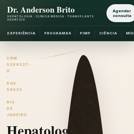
Dr. Anderson Brito
Agendar
consulta
HEPATOLOGIA · CLÍNICA MÉDICA · TRANSPLANTE
HEPÁTICO
EXPERIÊNCIA
PROGRAMAS
PIMP
CIÊNCIA
MÍD
CRM
5286327-
0
·
RQE
58633
·
RIO
DE
JANEIRO
Hepatologia