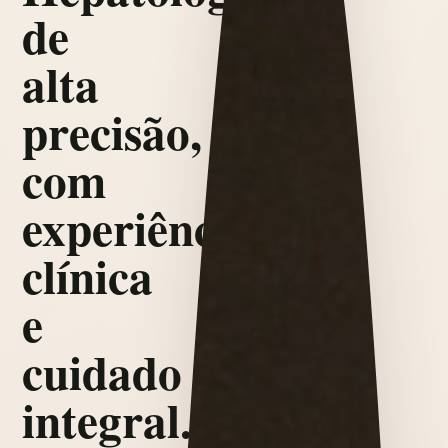
de
alta
precisão,
com
experiência
clínica
e
cuidado
integral.