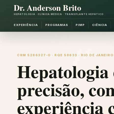
Dr. Anderson Brito
HEPATOLOGIA · CLÍNICA MÉDICA · TRANSPLANTE HEPÁTICO
EXPERIÊNCIA
PROGRAMAS
PIMP
CIÊNCIA
CRM 5286327-0 · RQE 58633 · RIO DE JANEIRO
Hepatologia 
precisão, co
experiência c