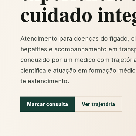
cuidado inte
Atendimento para doenças do fígado, ci
hepatites e acompanhamento em transp
conduzido por um médico com trajetóri
científica e atuação em formação médic
teleatendimento.
Marcar consulta
Ver trajetória