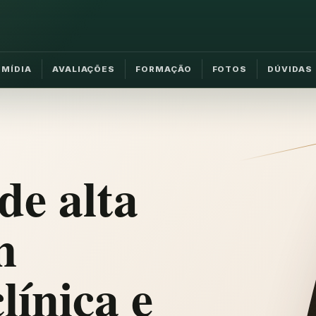
MÍDIA
AVALIAÇÕES
FORMAÇÃO
FOTOS
DÚVIDAS
de alta
m
línica e