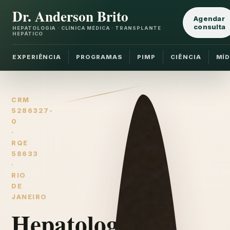
Dr. Anderson Brito
Agendar
consulta
HEPATOLOGIA · CLÍNICA MÉDICA · TRANSPLANTE
HEPÁTICO
EXPERIÊNCIA
PROGRAMAS
PIMP
CIÊNCIA
MÍD
CRM
5286327-
0
·
RQE
58633
·
RIO
DE
JANEIRO
Hepatologia