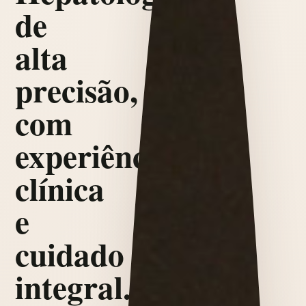
de
alta
precisão,
com
experiência
clínica
e
cuidado
integral.