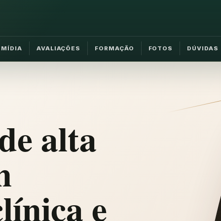
MÍDIA
AVALIAÇÕES
FORMAÇÃO
FOTOS
DÚVIDAS
de alta
m
línica e