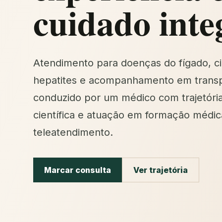
cuidado inte
Atendimento para doenças do fígado, ci
hepatites e acompanhamento em transp
conduzido por um médico com trajetóri
científica e atuação em formação médic
teleatendimento.
Marcar consulta
Ver trajetória