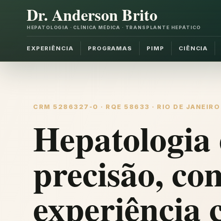
Dr. Anderson Brito
HEPATOLOGIA · CLÍNICA MÉDICA · TRANSPLANTE HEPÁTICO
EXPERIÊNCIA
PROGRAMAS
PIMP
CIÊNCIA
CRM 5286327-0 · RQE 58633 · RIO DE JANEIRO
Hepatologia 
precisão, co
experiência c