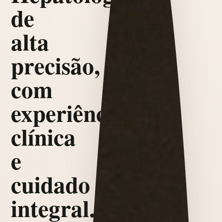
de
alta
precisão,
com
experiência
clínica
e
cuidado
integral.