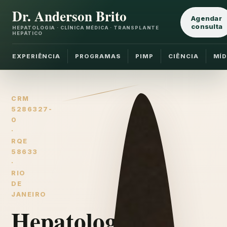
Dr. Anderson Brito
Agendar
consulta
HEPATOLOGIA · CLÍNICA MÉDICA · TRANSPLANTE
HEPÁTICO
EXPERIÊNCIA
PROGRAMAS
PIMP
CIÊNCIA
MÍD
CRM
5286327-
0
·
RQE
58633
·
RIO
DE
JANEIRO
Hepatologia