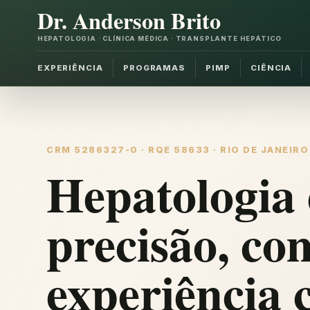
Dr. Anderson Brito
HEPATOLOGIA · CLÍNICA MÉDICA · TRANSPLANTE HEPÁTICO
EXPERIÊNCIA
PROGRAMAS
PIMP
CIÊNCIA
CRM 5286327-0 · RQE 58633 · RIO DE JANEIRO
Hepatologia 
precisão, co
experiência c