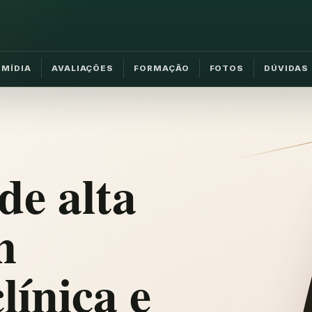
MÍDIA
AVALIAÇÕES
FORMAÇÃO
FOTOS
DÚVIDAS
de alta
m
línica e