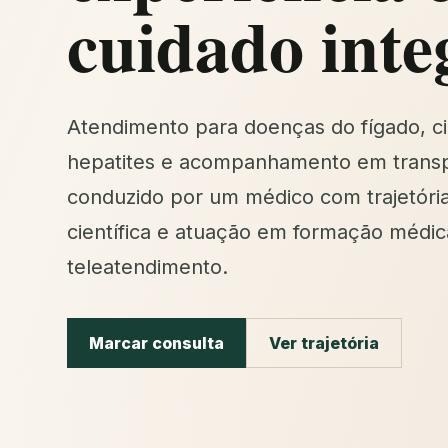
cuidado inte
Atendimento para doenças do fígado, ci
hepatites e acompanhamento em transp
conduzido por um médico com trajetóri
científica e atuação em formação médic
teleatendimento.
Marcar consulta
Ver trajetória