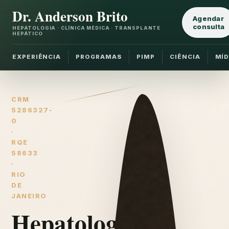
Dr. Anderson Brito
Agendar
consulta
HEPATOLOGIA · CLÍNICA MÉDICA · TRANSPLANTE
HEPÁTICO
EXPERIÊNCIA
PROGRAMAS
PIMP
CIÊNCIA
MÍD
CRM
5286327-
0
·
RQE
58633
·
RIO
DE
JANEIRO
Hepatologia