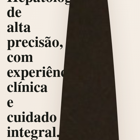
de
alta
precisão,
com
experiência
clínica
e
cuidado
integral.