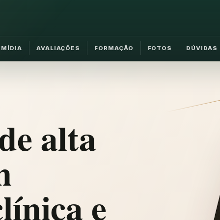
MÍDIA
AVALIAÇÕES
FORMAÇÃO
FOTOS
DÚVIDAS
de alta
m
línica e