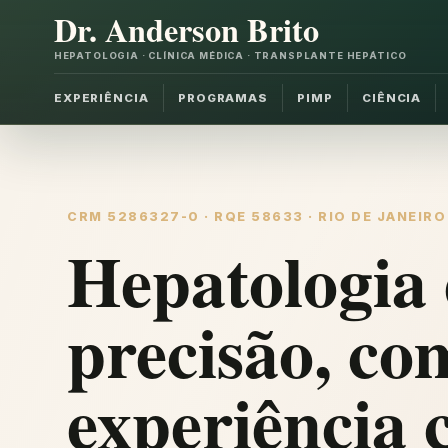
Dr. Anderson Brito
HEPATOLOGIA · CLÍNICA MÉDICA · TRANSPLANTE HEPÁTICO
EXPERIÊNCIA
PROGRAMAS
PIMP
CIÊNCIA
CRM 5286327-0 · RQE 58633 · RIO DE JANEIRO
Hepatologia 
precisão, co
experiência c