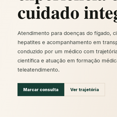
cuidado inte
Atendimento para doenças do fígado, ci
hepatites e acompanhamento em transp
conduzido por um médico com trajetóri
científica e atuação em formação médic
teleatendimento.
Marcar consulta
Ver trajetória