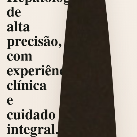
de
alta
precisão,
com
experiência
clínica
e
cuidado
integral.