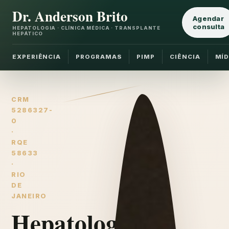
Dr. Anderson Brito
Agendar
consulta
HEPATOLOGIA · CLÍNICA MÉDICA · TRANSPLANTE
HEPÁTICO
EXPERIÊNCIA
PROGRAMAS
PIMP
CIÊNCIA
MÍD
CRM
5286327-
0
·
RQE
58633
·
RIO
DE
JANEIRO
Hepatologia