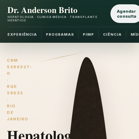
Dr. Anderson Brito
Agendar
consulta
HEPATOLOGIA · CLÍNICA MÉDICA · TRANSPLANTE
HEPÁTICO
EXPERIÊNCIA
PROGRAMAS
PIMP
CIÊNCIA
MÍD
CRM
5286327-
0
·
RQE
58633
·
RIO
DE
JANEIRO
Hepatologia