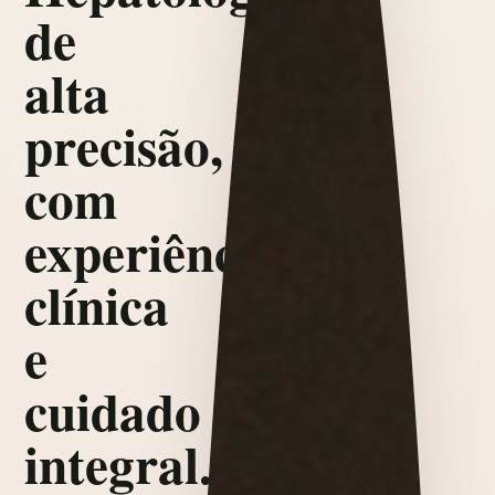
de
alta
precisão,
com
experiência
clínica
e
cuidado
integral.