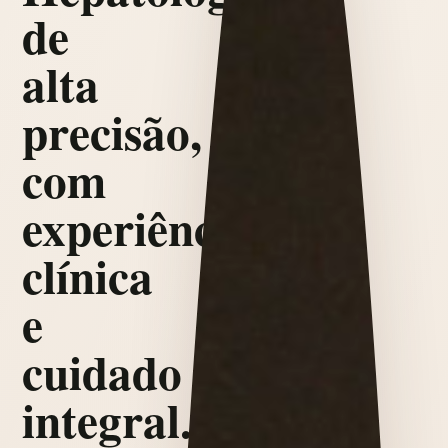
de
alta
precisão,
com
experiência
clínica
e
cuidado
integral.