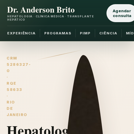
Dr. Anderson Brito
Agendar
consulta
HEPATOLOGIA · CLÍNICA MÉDICA · TRANSPLANTE
HEPÁTICO
EXPERIÊNCIA
PROGRAMAS
PIMP
CIÊNCIA
MÍD
CRM
5286327-
0
·
RQE
58633
·
RIO
DE
JANEIRO
Hepatologia