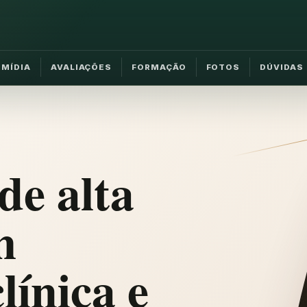
MÍDIA
AVALIAÇÕES
FORMAÇÃO
FOTOS
DÚVIDAS
de alta
m
línica e