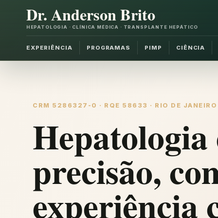
Dr. Anderson Brito
HEPATOLOGIA · CLÍNICA MÉDICA · TRANSPLANTE HEPÁTICO
EXPERIÊNCIA
PROGRAMAS
PIMP
CIÊNCIA
CRM 5286327-0 · RQE 58633 · RIO DE JANEIRO
Hepatologia 
precisão, co
experiência c