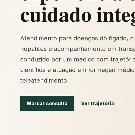
cuidado inte
Atendimento para doenças do fígado, ci
hepatites e acompanhamento em transp
conduzido por um médico com trajetóri
científica e atuação em formação médic
teleatendimento.
Marcar consulta
Ver trajetória