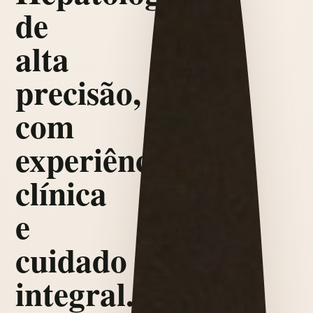
de
alta
precisão,
com
experiência
clínica
e
cuidado
integral.