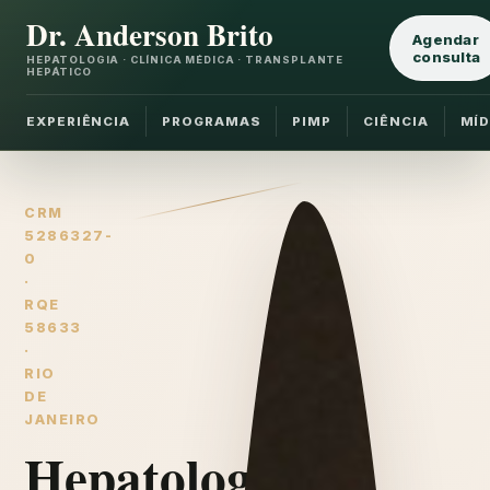
Dr. Anderson Brito
Agendar
consulta
HEPATOLOGIA · CLÍNICA MÉDICA · TRANSPLANTE
HEPÁTICO
EXPERIÊNCIA
PROGRAMAS
PIMP
CIÊNCIA
MÍD
CRM
5286327-
0
·
RQE
58633
·
RIO
DE
JANEIRO
Hepatologia