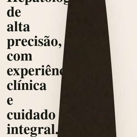
de
alta
precisão,
com
experiência
clínica
e
cuidado
integral.