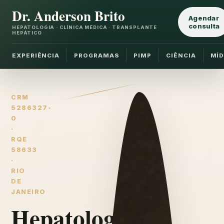
Dr. Anderson Brito
Agendar
consulta
HEPATOLOGIA · CLÍNICA MÉDICA · TRANSPLANTE
HEPÁTICO
EXPERIÊNCIA
PROGRAMAS
PIMP
CIÊNCIA
MÍD
CRM
5286327-
0
·
RQE
58633
·
RIO
DE
JANEIRO
Hepatologia