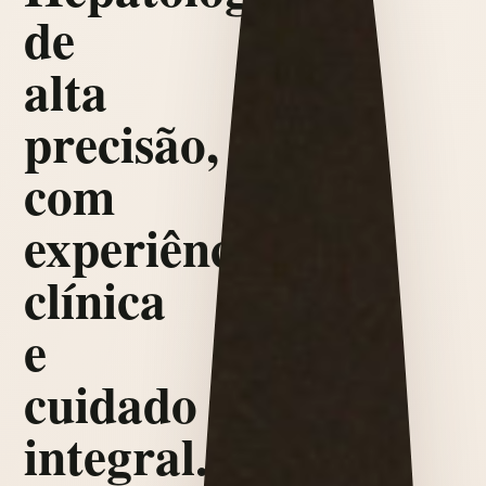
de
alta
precisão,
com
experiência
clínica
e
cuidado
integral.