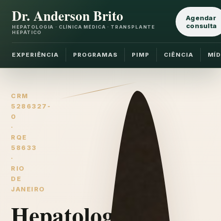
Dr. Anderson Brito
Agendar
consulta
HEPATOLOGIA · CLÍNICA MÉDICA · TRANSPLANTE
HEPÁTICO
EXPERIÊNCIA
PROGRAMAS
PIMP
CIÊNCIA
MÍD
CRM
5286327-
0
·
RQE
58633
·
RIO
DE
JANEIRO
Hepatologia