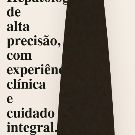
de
alta
precisão,
com
experiência
clínica
e
cuidado
integral.