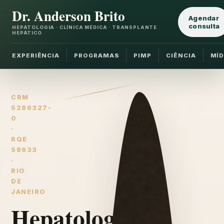
Dr. Anderson Brito
Agendar
consulta
HEPATOLOGIA · CLÍNICA MÉDICA · TRANSPLANTE
HEPÁTICO
EXPERIÊNCIA
PROGRAMAS
PIMP
CIÊNCIA
MÍD
CRM
5286327-
0
·
RQE
58633
·
RIO
DE
JANEIRO
Hepatologia