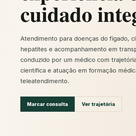
cuidado inte
Atendimento para doenças do fígado, ci
hepatites e acompanhamento em transp
conduzido por um médico com trajetóri
científica e atuação em formação médic
teleatendimento.
Marcar consulta
Ver trajetória