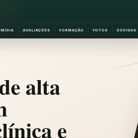
MÍDIA
AVALIAÇÕES
FORMAÇÃO
FOTOS
DÚVIDAS
de alta
m
línica e