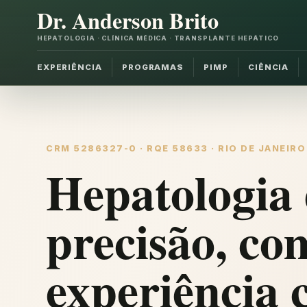
Dr. Anderson Brito
HEPATOLOGIA · CLÍNICA MÉDICA · TRANSPLANTE HEPÁTICO
EXPERIÊNCIA
PROGRAMAS
PIMP
CIÊNCIA
CRM 5286327-0 · RQE 58633 · RIO DE JANEIRO
Hepatologia 
precisão, co
experiência c