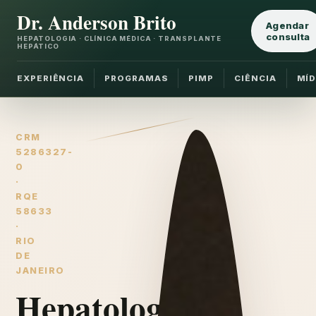
Dr. Anderson Brito
Agendar
consulta
HEPATOLOGIA · CLÍNICA MÉDICA · TRANSPLANTE
HEPÁTICO
EXPERIÊNCIA
PROGRAMAS
PIMP
CIÊNCIA
MÍD
CRM
5286327-
0
·
RQE
58633
·
RIO
DE
JANEIRO
Hepatologia