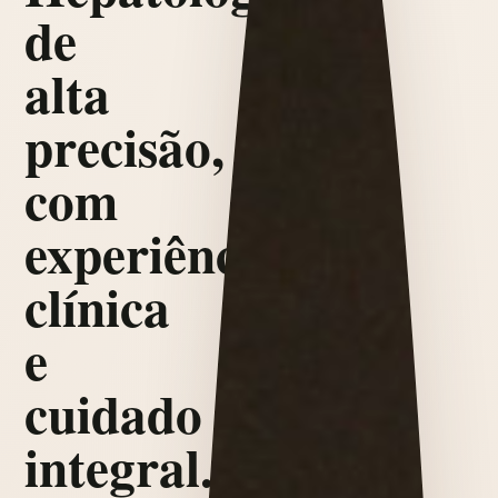
de
alta
precisão,
com
experiência
clínica
e
cuidado
integral.