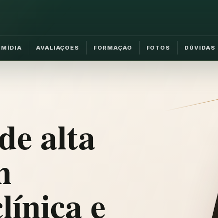
MÍDIA
AVALIAÇÕES
FORMAÇÃO
FOTOS
DÚVIDAS
de alta
m
línica e