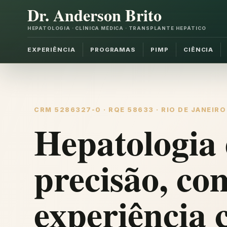
Dr. Anderson Brito
HEPATOLOGIA · CLÍNICA MÉDICA · TRANSPLANTE HEPÁTICO
EXPERIÊNCIA
PROGRAMAS
PIMP
CIÊNCIA
CRM 5286327-0 · RQE 58633 · RIO DE JANEIRO
Hepatologia 
precisão, co
experiência c