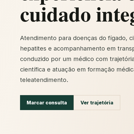
cuidado inte
Atendimento para doenças do fígado, ci
hepatites e acompanhamento em transp
conduzido por um médico com trajetóri
científica e atuação em formação médic
teleatendimento.
Marcar consulta
Ver trajetória