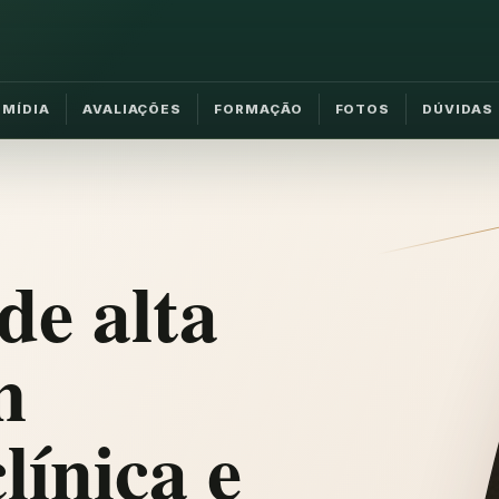
MÍDIA
AVALIAÇÕES
FORMAÇÃO
FOTOS
DÚVIDAS
de alta
m
línica e