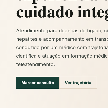
cuidado inte
Atendimento para doenças do fígado, ci
hepatites e acompanhamento em transp
conduzido por um médico com trajetóri
científica e atuação em formação médic
teleatendimento.
Marcar consulta
Ver trajetória