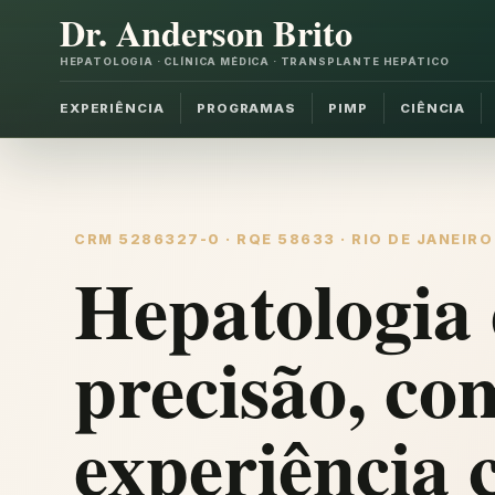
Dr. Anderson Brito
HEPATOLOGIA · CLÍNICA MÉDICA · TRANSPLANTE HEPÁTICO
EXPERIÊNCIA
PROGRAMAS
PIMP
CIÊNCIA
CRM 5286327-0 · RQE 58633 · RIO DE JANEIRO
Hepatologia 
precisão, co
experiência c