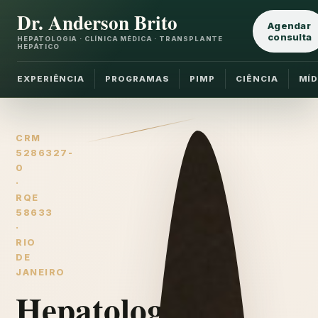
Dr. Anderson Brito
Agendar
consulta
HEPATOLOGIA · CLÍNICA MÉDICA · TRANSPLANTE
HEPÁTICO
EXPERIÊNCIA
PROGRAMAS
PIMP
CIÊNCIA
MÍD
CRM
5286327-
0
·
RQE
58633
·
RIO
DE
JANEIRO
Hepatologia