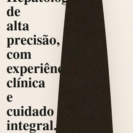
de
alta
precisão,
com
experiência
clínica
e
cuidado
integral.