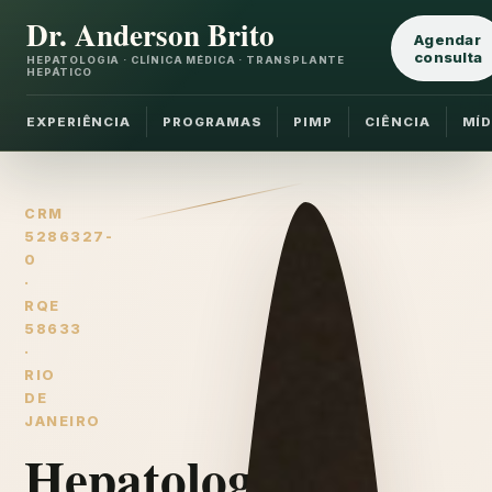
Dr. Anderson Brito
Agendar
consulta
HEPATOLOGIA · CLÍNICA MÉDICA · TRANSPLANTE
HEPÁTICO
EXPERIÊNCIA
PROGRAMAS
PIMP
CIÊNCIA
MÍD
CRM
5286327-
0
·
RQE
58633
·
RIO
DE
JANEIRO
Hepatologia