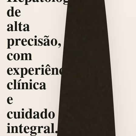
de
alta
precisão,
com
experiência
clínica
e
cuidado
integral.