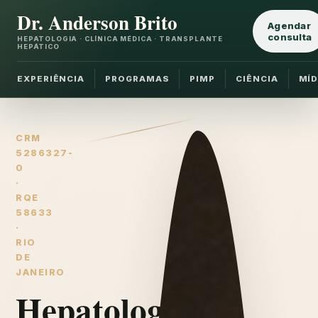
Dr. Anderson Brito
Agendar
consulta
HEPATOLOGIA · CLÍNICA MÉDICA · TRANSPLANTE
HEPÁTICO
EXPERIÊNCIA
PROGRAMAS
PIMP
CIÊNCIA
MÍD
CRM
5286327-
0
·
RQE
58633
·
RIO
DE
JANEIRO
Hepatologia