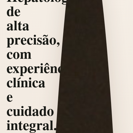
de
alta
precisão,
com
experiência
clínica
e
cuidado
integral.