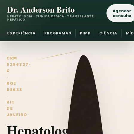
Dr. Anderson Brito
Agendar
consulta
HEPATOLOGIA · CLÍNICA MÉDICA · TRANSPLANTE
HEPÁTICO
EXPERIÊNCIA
PROGRAMAS
PIMP
CIÊNCIA
MÍD
CRM
5286327-
0
·
RQE
58633
·
RIO
DE
JANEIRO
Hepatologia