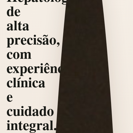
de
alta
precisão,
com
experiência
clínica
e
cuidado
integral.