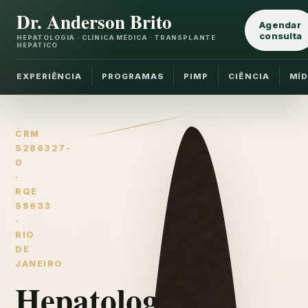
Dr. Anderson Brito
Agendar
consulta
HEPATOLOGIA · CLÍNICA MÉDICA · TRANSPLANTE
HEPÁTICO
EXPERIÊNCIA
PROGRAMAS
PIMP
CIÊNCIA
MÍD
CRM
5286327-
0
·
RQE
58633
·
RIO
DE
JANEIRO
Hepatologia