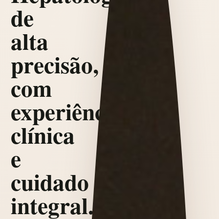
de
alta
precisão,
com
experiência
clínica
e
cuidado
integral.